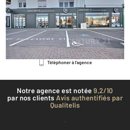
CENTURY 21 Rond Point de l'Europe
38 B rue du Général Mangin BP
20.221
ST AVOLD - 57500
Envoyer un message
Téléphoner à l'agence
Notre agence est notée
9,2/10
par nos clients
Avis authentifiés par
Qualitelis
Voir tous les avis clients