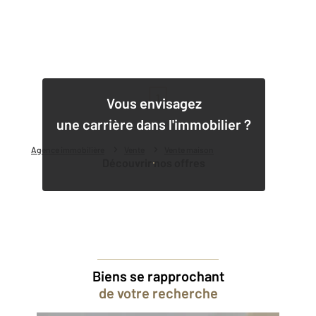
1
Vous envisagez
une carrière dans l'immobilier ?
Agence immobilière
Vente
Vente maison
Découvrir nos offres
Biens se rapprochant
de votre recherche