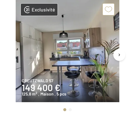
Exclusivité
CREUTZWALD 57
C
149 400 €
1
2
125,8 m
, Maison
, 5 pcs
97