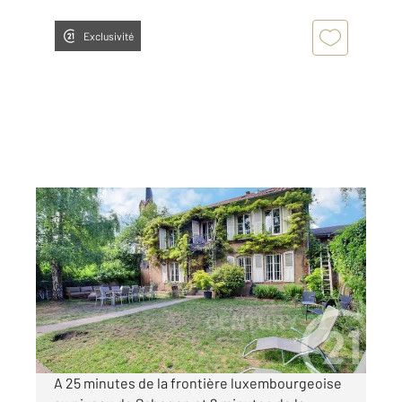
Exclusivité
SCHWERDORFF 57
2
264,08 m
, 7 pièces
Ref : 7028
Maison à vendre
379 900 €
Visiter le site dédié
A 25 minutes de la frontière luxembourgeoise