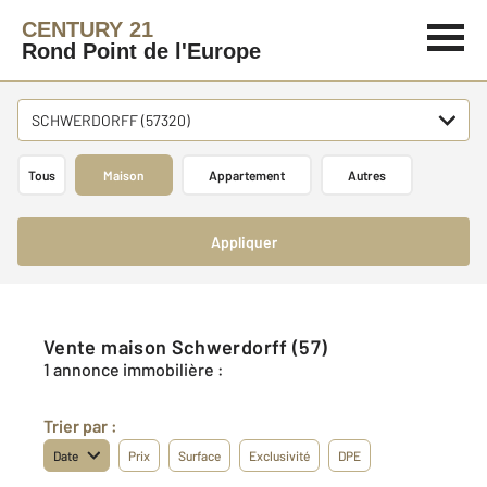
CENTURY 21
Rond Point de l'Europe
SCHWERDORFF (57320)
Tous
Maison
Appartement
Autres
Appliquer
Vente maison Schwerdorff (57)
1 annonce immobilière :
Trier par :
Date
Prix
Surface
Exclusivité
DPE