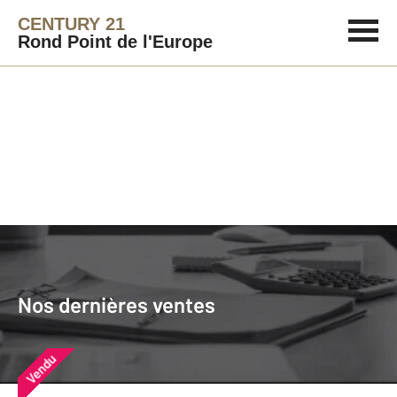
CENTURY 21
Rond Point de l'Europe
Agence immobilière
Vendre
Nos dernières ventes
Nos derniers biens vendus près de
Nos dernières ventes
chez vous
Vendu